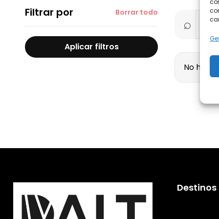
com
Filtrar por
con
Borrar todo
car
Ges
Aplicar filtros
No hay vi
Destinos