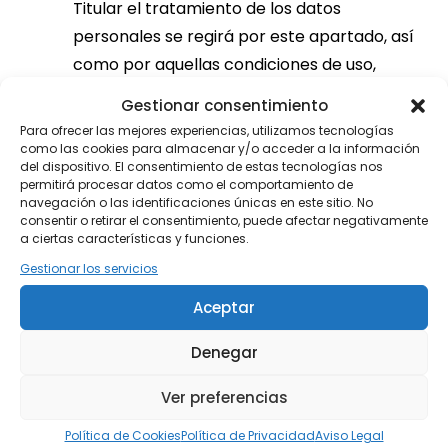
Titular el tratamiento de los datos
personales se regirá por este apartado, así
como por aquellas condiciones de uso,
políticas de privacidad y normativas de
Gestionar consentimiento
acceso que pertenezcan a la red social que
Para ofrecer las mejores experiencias, utilizamos tecnologías
proceda en cada caso y que ha aceptado
como las cookies para almacenar y/o acceder a la información
del dispositivo. El consentimiento de estas tecnologías nos
previamente.
permitirá procesar datos como el comportamiento de
Puede consultar las políticas de privacidad
navegación o las identificaciones únicas en este sitio. No
consentir o retirar el consentimiento, puede afectar negativamente
de las principales redes sociales en estos
a ciertas características y funciones.
enlaces:
Gestionar los servicios
Aceptar
Facebook
Twitter
Denegar
Linkedin
YouTube
Ver preferencias
Instagram
Política de Cookies
Política de Privacidad
Aviso Legal