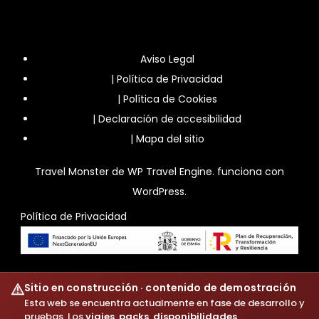
Aviso Legal
|
Política de Privacidad
|
Política de Cookies
|
Declaración de accesibilidad
|
Mapa del sitio
Travel Monster de
WP Travel Engine.
funciona con
WordPress
.
Política de Privacidad
Sitio en construcción · contenido de demostración
Esta web se encuentra actualmente en fase de desarrollo y
pruebas. Los
viajes
,
packs
,
disponibilidades
,