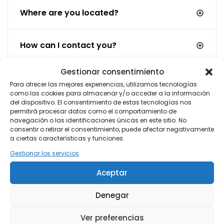
Where are you located?
How can I contact you?
Gestionar consentimiento
Can I receive a refund?
Para ofrecer las mejores experiencias, utilizamos tecnologías
como las cookies para almacenar y/o acceder a la información
del dispositivo. El consentimiento de estas tecnologías nos
Is there any age ristrictions?
permitirá procesar datos como el comportamiento de
navegación o las identificaciones únicas en este sitio. No
consentir o retirar el consentimiento, puede afectar negativamente
a ciertas características y funciones.
Will I have access to Wi-Fi?
Gestionar los servicios
Aceptar
Why Trave Nomad?
Denegar
Ver preferencias