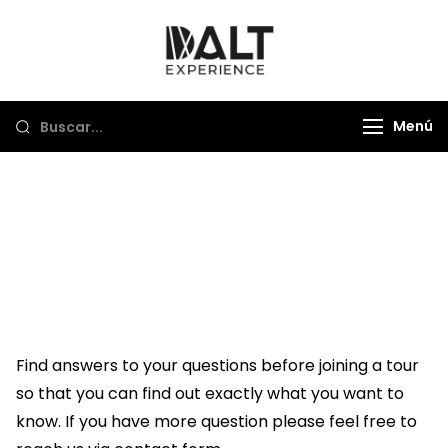
Saltar
al
Dalt Experience
Mayorista de viajes
contenido
Menú
FAQ's
Find answers to your questions before joining a tour
so that you can find out exactly what you want to
know. If you have more question please feel free to