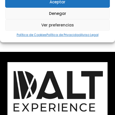
Aceptar
No hay viajes disponibles con estos
filtros.
Denegar
Ver preferencias
Política de Cookies
Política de Privacidad
Aviso Legal