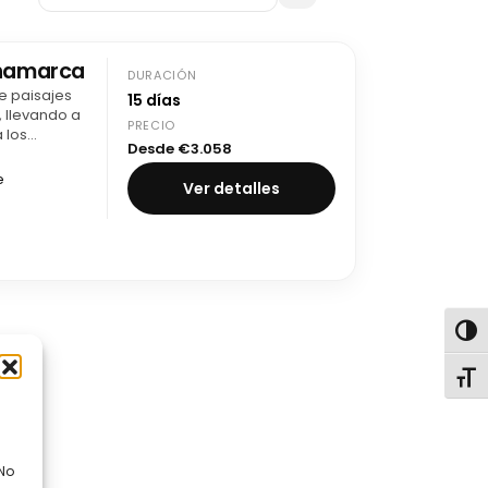
Dinamarca
DURACIÓN
e paisajes
15 días
 llevando a
PRECIO
 los
Desde €3.058
dos
e
Ver detalles
Alter
Alte
 No