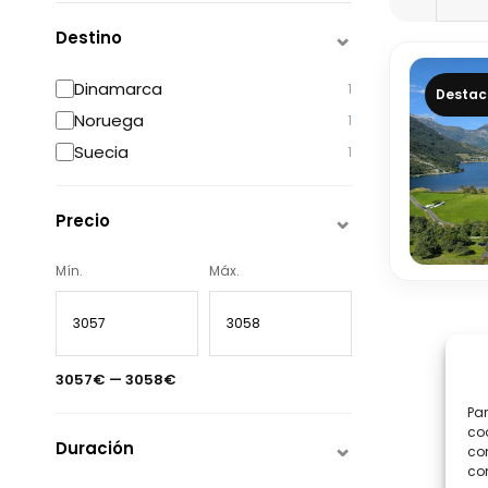
Destino
Dinamarca
1
Desta
Noruega
1
Suecia
1
Precio
Mín.
Máx.
3057€ — 3058€
Par
coo
Duración
co
com