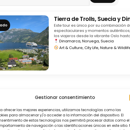
Tierra de Trolls, Suecia y 
cado
Este tour es único por su combinación d
espectaculares y momentos auténticos,
los viajeros desde la vibrante Oslo hasta
rincones más salvajes de Noruega: fior
Dinamarca, Noruega, Suecia
majestuosos como el…
Art & Culture, City Life, Nature & Wildlif
Gestionar consentimiento
a ofrecer las mejores experiencias, utilizamos tecnologías como las
kies para almacenar y/o acceder a la información del dispositivo. El
nsentimiento de estas tecnologías nos permitirá procesar datos como el
portamiento de navegación o las identificaciones únicas en este sitio.