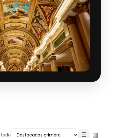
☰
▦
ultado