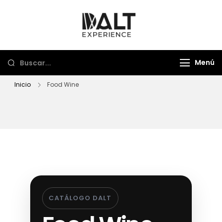
Dalt Experience
Mayorista de viajes
Menú
Inicio
Food Wine
CATÁLOGO DALT