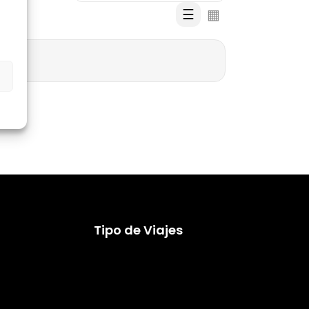
☰
▦
s
Tipo de Viajes