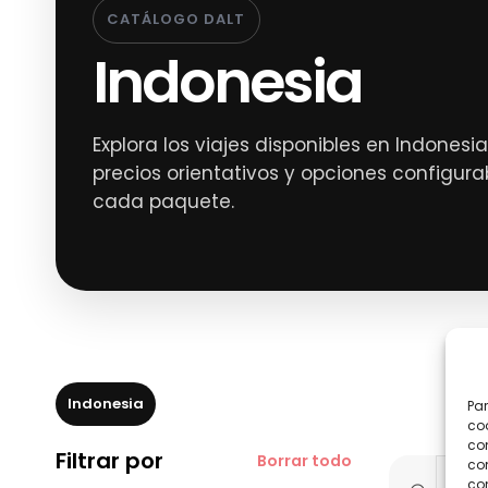
CATÁLOGO DALT
Indonesia
Explora los viajes disponibles en Indonesia
precios orientativos y opciones configura
cada paquete.
Indonesia
Par
coo
co
Filtrar por
Borrar todo
com
con