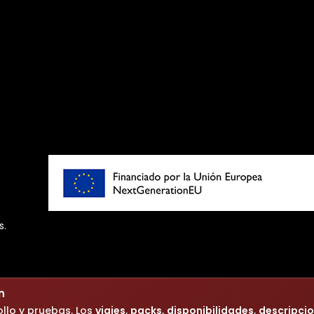
s
.
n
llo y pruebas. Los
viajes
,
packs
,
disponibilidades
,
descripci