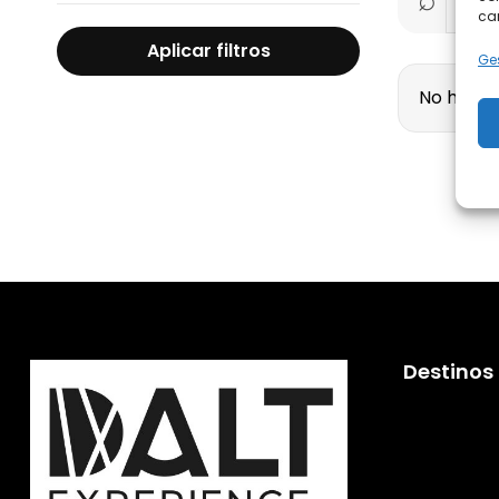
car
Aplicar filtros
Ges
No hay vi
Destinos