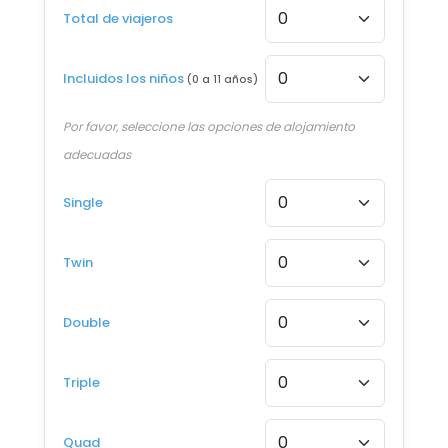
Total de viajeros
22 NOV - 2 DIC 2026
Desde €1.614
Incluidos los niños
(0 a 11 años)
6 DIC - 16 DIC 2026
Desde €1.614
Por favor, seleccione las opciones de alojamiento
adecuadas
13 DIC - 23 DIC 2026
Desde €1.614
Single
3 ENE - 13 ENE 2027
Desde €1.794
Twin
10 ENE - 20 ENE 2027
Double
Desde €1.794
14 MAR - 24 MAR 2027
Triple
Desde €1.794
4 ABR - 14 ABR 2027
Quad