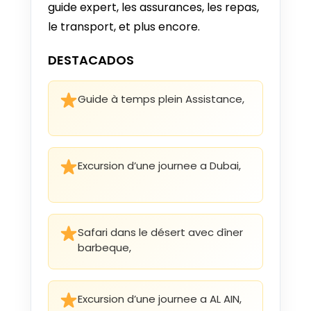
guide expert, les assurances, les repas,
12 DIC - 22 DIC 2027
le transport, et plus encore.
Desde €1.794
DESTACADOS
Guide à temps plein Assistance,
Excursion d’une journee a Dubai,
Safari dans le désert avec dîner
barbeque,
Excursion d’une journee a AL AIN,