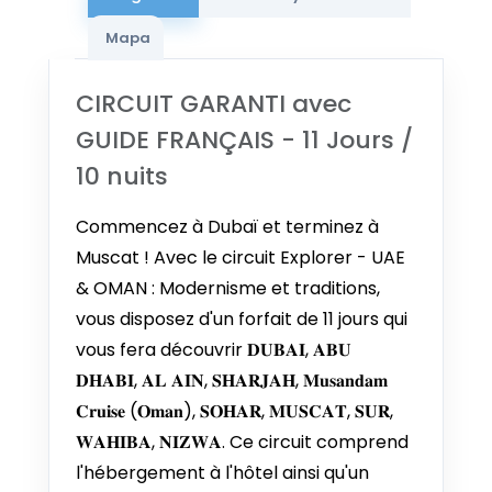
5 SEP - 15 SEP 2027
Mapa
Desde €1.794
19 SEP - 29 SEP 2027
CIRCUIT GARANTI avec
Desde €1.794
GUIDE FRANÇAIS - 11 Jours /
3 OCT - 13 OCT 2027
10 nuits
Desde €1.794
Commencez à Dubaï et terminez à
17 OCT - 27 OCT 2027
Muscat ! Avec le circuit Explorer - UAE
Desde €1.794
& OMAN : Modernisme et traditions,
7 NOV - 17 NOV 2027
vous disposez d'un forfait de 11 jours qui
Desde €1.794
vous fera découvrir 𝐃𝐔𝐁𝐀𝐈, 𝐀𝐁𝐔
𝐃𝐇𝐀𝐁𝐈, 𝐀𝐋 𝐀𝐈𝐍, 𝐒𝐇𝐀𝐑𝐉𝐀𝐇, 𝐌𝐮𝐬𝐚𝐧𝐝𝐚𝐦
21 NOV - 1 DIC 2027
Desde €1.794
𝐂𝐫𝐮𝐢𝐬𝐞 (𝐎𝐦𝐚𝐧), 𝐒𝐎𝐇𝐀𝐑, 𝐌𝐔𝐒𝐂𝐀𝐓, 𝐒𝐔𝐑,
𝐖𝐀𝐇𝐈𝐁𝐀, 𝐍𝐈𝐙𝐖𝐀. Ce circuit comprend
5 DIC - 15 DIC 2027
l'hébergement à l'hôtel ainsi qu'un
Desde €1.794