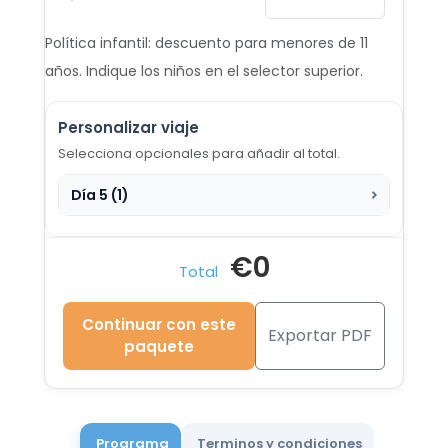
Desde €1.794
Política infantil: descuento para menores de 11
11 ABR - 21 ABR 2027
años. Indique los niños en el selector superior.
Desde €1.794
Personalizar viaje
2 MAY - 12 MAY 2027
Desde €1.424
Selecciona opcionales para añadir al total.
Día 5 (1)
23 MAY - 2 JUN 2027
Desde €1.424
€0
6 JUN - 16 JUN 2027
Total
Desde €1.424
Continuar con este
4 JUL - 14 JUL 2027
Exportar PDF
paquete
Desde €1.424
1 AGO - 11 AGO 2027
Desde €1.424
Programa
Terminos y condiciones