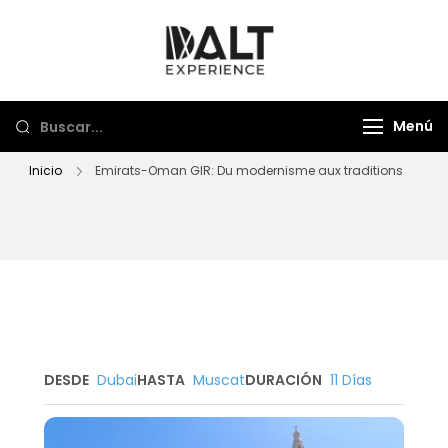
Dalt Experience
Mayorista de viajes
Menú
Inicio
Emirats-Oman GIR: Du modernisme aux traditions
DESDE
Dubai
HASTA
Muscat
DURACIÓN
11 Días