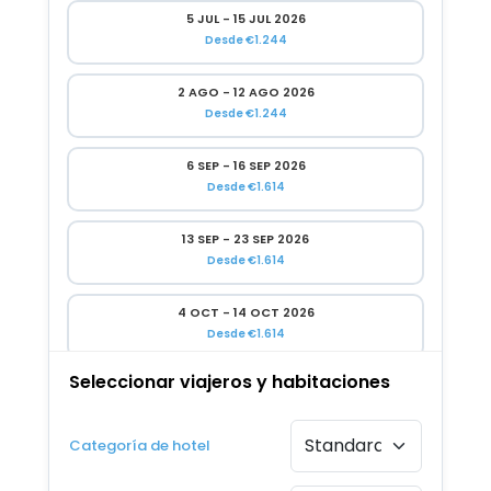
5 JUL - 15 JUL 2026
Desde €1.244
2 AGO - 12 AGO 2026
Desde €1.244
6 SEP - 16 SEP 2026
Desde €1.614
13 SEP - 23 SEP 2026
Desde €1.614
4 OCT - 14 OCT 2026
Desde €1.614
Seleccionar viajeros y habitaciones
11 OCT - 21 OCT 2026
Desde €1.614
Categoría de hotel
8 NOV - 18 NOV 2026
Desde €1.614