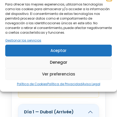
Para ofrecer las mejores experiencias, utilizamos tecnologías
Excursion d’une journée complète
como las cookies para almacenar y/o acceder a la información
del dispositivo. El consentimiento de estas tecnologías nos
à Mascate,
permitirá procesar datos como el comportamiento de
navegación o las identificaciones únicas en este sitio. No
consentir o retirar el consentimiento, puede afectar negativamente
a ciertas características y funciones.
Visite de Sur & Wahiba Sands,
Gestionar los servicios
Aceptar
Transfert au désert de Wahiba
Denegar
en jeep 4x4,
Ver preferencias
Excursion d’une journée complète
Política de Cookies
Política de Privacidad
Aviso Legal
à Nizwa
Día 1 — Dubaï (Arrivée)