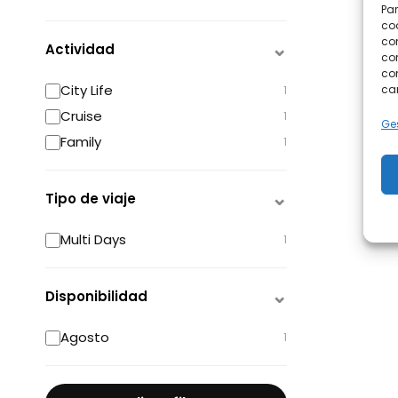
Par
coo
co
Actividad
com
con
City Life
car
1
Cruise
1
Ges
Family
1
Tipo de viaje
Multi Days
1
Disponibilidad
Agosto
1