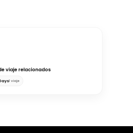
de viaje relacionados
 Days
1 viaje