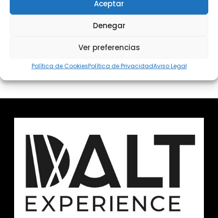
Aceptar
No hay viajes disponibles con estos
filtros.
Denegar
Ver preferencias
Política de Cookies
Política de Privacidad
Aviso Legal