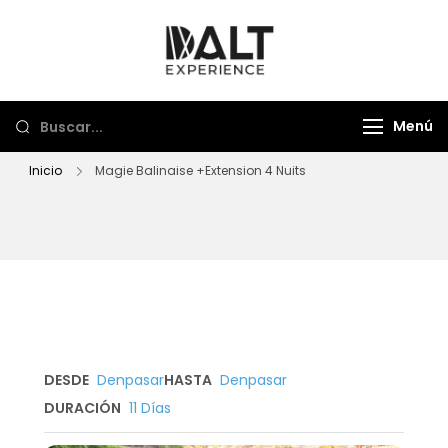
Dalt Experience
Mayorista de viajes
Menú
Inicio
Magie Balinaise +Extension 4 Nuits
DESDE
Denpasar
HASTA
Denpasar
DURACIÓN
11 Días