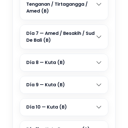
Tenganan / Tirtagangga /
Amed (B)
16 SEP - 26 SEP 2026
Desde €1.210
17 SEP - 27 SEP 2026
Día 7 — Amed / Besakih / Sud
Desde €1.210
De Bali (B)
18 SEP - 28 SEP 2026
Desde €1.210
Día 8 — Kuta (B)
19 SEP - 29 SEP 2026
Desde €1.210
Día 9 — Kuta (B)
20 SEP - 30 SEP 2026
Desde €1.210
Día 10 — Kuta (B)
21 SEP - 1 OCT 2026
Desde €1.210
22 SEP - 2 OCT 2026