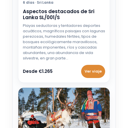
6 días · Sri Lanka
6 OCT - 16 OCT 2026
Aspectos destacados de Sri
Desde €1.210
Lanka SL/001/S
Playas seductoras y tentadores deportes
7 OCT - 17 OCT 2026
acuáticos, magníficos paisajes con lagunas
Desde €1.210
perezosas, humedales fértiles, tipos de
bosques ecológicamente maravillosos,
montañas imponentes, ríos y cascadas
8 OCT - 18 OCT 2026
abundantes, una abundancia de vida
Desde €1.210
silvestre, en gran parte…
9 OCT - 19 OCT 2026
Desde €1.265
Ver viaje
Desde €1.210
10 OCT - 20 OCT 2026
Desde €1.210
11 OCT - 21 OCT 2026
Desde €1.210
12 OCT - 22 OCT 2026