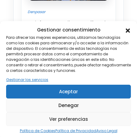
Desde €1.336
Denpasar
3 SEP - 13 SEP 2026
Arrivée et accueil avec colliers de
Desde €1.336
Gestionar consentimiento
fleurs.
Para ofrecer las mejores experiencias, utilizamos tecnologías
Départ vers l’hôtel et installation.
4 SEP - 14 SEP 2026
como las cookies para almacenar y/o acceder a la información
Desde €1.336
Dîner libre et nuit à l’hôtel
del dispositivo. El consentimiento de estas tecnologías nos
permitirá procesar datos como el comportamiento de
JIMBARAN BAY BEACH.
navegación o las identificaciones únicas en este sitio. No
5 SEP - 15 SEP 2026
consentir o retirar el consentimiento, puede afectar negativamente
Desde €1.336
a ciertas características y funciones.
Hotel:
JIMBARAN BAY
(or
Gestionar los servicios
6 SEP - 16 SEP 2026
similar)
★★★★
Desde €1.336
Aceptar
Jl. Pantai Kedonganan, Tuban,
7 SEP - 17 SEP 2026
80361 Jimbaran
Denegar
Desde €1.336
Ver preferencias
8 SEP - 18 SEP 2026
Desde €1.336
Política de Cookies
Política de Privacidad
Aviso Legal
Día 2 — Jimbaran / Tanah Lot