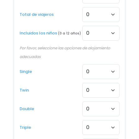
Desde €1.336
Total de viajeros
14 AGO - 24 AGO 2026
Desde €1.336
Incluidos los niños
(0 a 12 años)
15 AGO - 25 AGO 2026
Desde €1.336
Por favor, seleccione las opciones de alojamiento
adecuadas
16 AGO - 26 AGO 2026
Desde €1.336
Single
17 AGO - 27 AGO 2026
Desde €1.336
Twin
18 AGO - 28 AGO 2026
Double
Desde €1.336
19 AGO - 29 AGO 2026
Triple
Desde €1.336