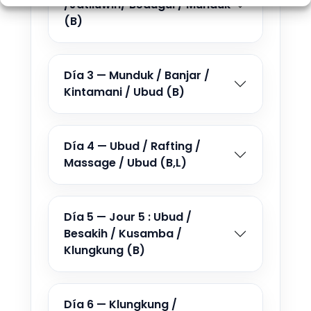
/Jatiluwih/ Bedugul / Munduk
9 SEP - 19 SEP 2026
(B)
Desde €1.336
10 SEP - 20 SEP 2026
Desde €1.336
Día 3 — Munduk / Banjar /
Kintamani / Ubud (B)
11 SEP - 21 SEP 2026
Desde €1.336
Día 4 — Ubud / Rafting /
12 SEP - 22 SEP 2026
Massage / Ubud (B,L)
Desde €1.336
13 SEP - 23 SEP 2026
Desde €1.336
Día 5 — Jour 5 : Ubud /
Besakih / Kusamba /
14 SEP - 24 SEP 2026
Klungkung (B)
Desde €1.336
15 SEP - 25 SEP 2026
Día 6 — Klungkung /
Desde €1.336