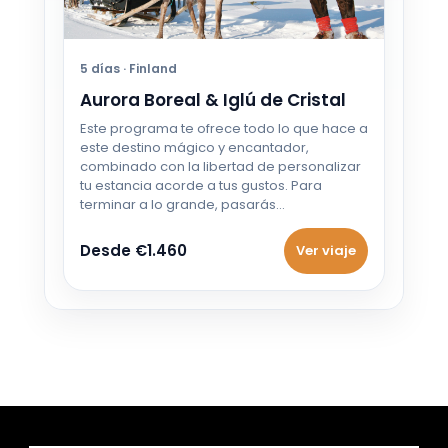
Desde €1.210
13 OCT - 23 OCT 2026
5 días · Finland
Desde €1.210
Aurora Boreal & Iglú de Cristal
14 OCT - 24 OCT 2026
Este programa te ofrece todo lo que hace a
Desde €1.210
este destino mágico y encantador,
combinado con la libertad de personalizar
tu estancia acorde a tus gustos. Para
15 OCT - 25 OCT 2026
terminar a lo grande, pasarás…
Desde €1.210
Desde €1.460
Ver viaje
16 OCT - 26 OCT 2026
Desde €1.210
17 OCT - 27 OCT 2026
Desde €1.210
18 OCT - 28 OCT 2026
Desde €1.210