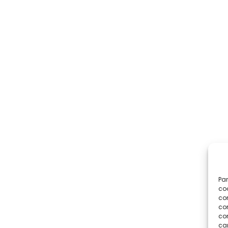
Par
coo
co
com
con
car