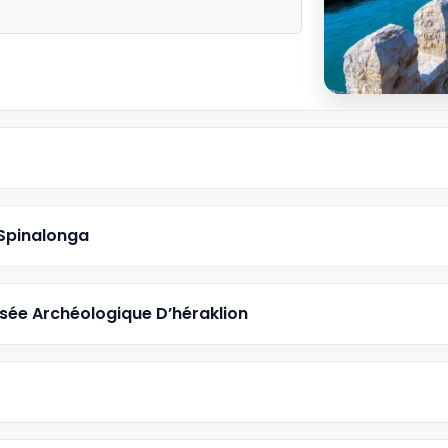
2 OCT - 9 O
Desde €
4 OCT - 11 
Desde €
6 OCT - 13 
Desde €
8 OCT - 15 
Desde €
e Spinalonga
10 OCT - 17 
Desde €
usée Archéologique D’héraklion
12 OCT - 19 
Desde €
14 OCT - 21 
Desde €