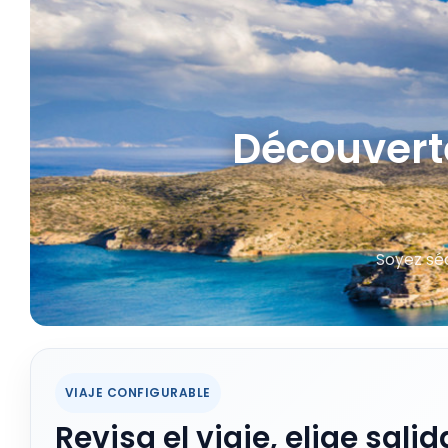
Découverte
Soyez séd
VIAJE CONFIGURABLE
Revisa el viaje, elige salid