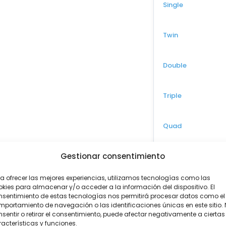
23 AGO - 30 
Single
Desde €
Twin
25 AGO - 1 
Desde €
Double
27 AGO - 3 
Desde €
Triple
29 AGO - 5 
Desde €
Quad
31 AGO - 7 
Desde €
Política infantil: d
Gestionar consentimiento
en el selector superi
2 SEP - 9 S
a ofrecer las mejores experiencias, utilizamos tecnologías como las
Desde €
kies para almacenar y/o acceder a la información del dispositivo. El
nsentimiento de estas tecnologías nos permitirá procesar datos como el
portamiento de navegación o las identificaciones únicas en este sitio.
4 SEP - 11 S
sentir o retirar el consentimiento, puede afectar negativamente a ciertas
Continua
Desde €
acterísticas y funciones.