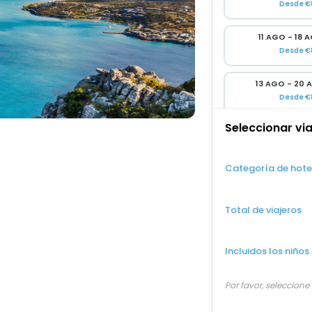
Desde €
11 AGO - 18 
Desde €
13 AGO - 20 
Desde €
Seleccionar vi
15 AGO - 22 
Desde €
Categoría de hote
17 AGO - 24 
Desde €
Total de viajeros
19 AGO - 26 
Desde €
Incluidos los niños
21 AGO - 28 
Desde €
Por favor, seleccion