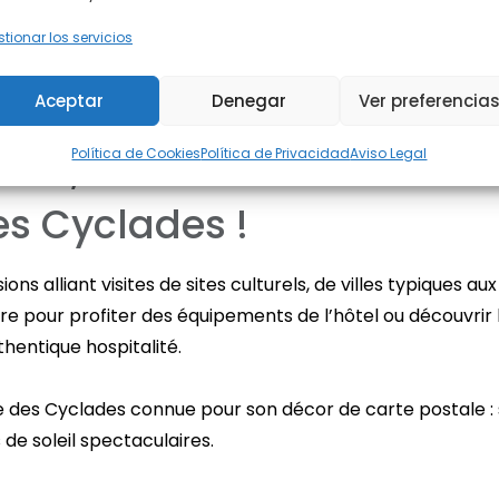
6 SEP - 13 S
tionar los servicios
Desde €
apa
Aceptar
Denegar
Ver preferencia
8 SEP - 15 S
Desde €
Crète, située entre mer et
Política de Cookies
Política de Privacidad
Aviso Legal
10 SEP - 17 
Desde €
des Cyclades !
12 SEP - 19 
Desde €
ons alliant visites de sites culturels, de villes typiques 
libre pour profiter des équipements de l’hôtel ou découvr
14 SEP - 21 
hentique hospitalité.
Desde €
16 SEP - 23 
le des Cyclades connue pour son décor de carte postale 
Desde €
 de soleil spectaculaires.
18 SEP - 25 