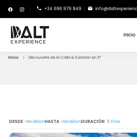
+34 696 976 849
info@daltexperien
Inicio
Dalt Experience
Mayorista de viajes
Inicio
Découverte de la Crète & Santorin en 3*
DESDE
Héraklion
HASTA
Héraklion
DURACIÓN
8 Días