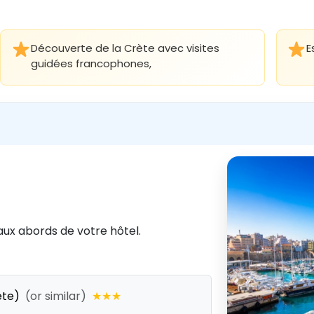
Desde €
20 SEP - 27 
Découverte de la Crète avec visites
E
Desde €
guidées francophones,
22 SEP - 29 
Desde €
24 SEP - 1 
Desde €
26 SEP - 3 
Desde €
28 SEP - 5 
aux abords de votre hôtel.
Desde €
30 SEP - 7 
Desde €
ete)
(or similar)
★★★