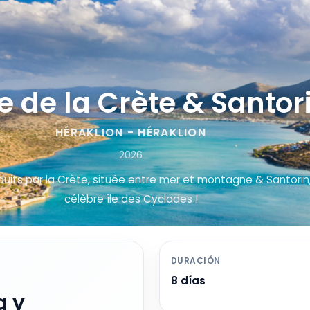
 de la Crète & Santor
HÉRAKLION - HÉRAKLION
2026
uits par la Crète, située entre mer et montagne & Santorin
célèbre île des Cyclades !
DURACIÓN
8 días
a y