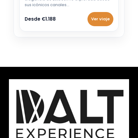
sus icónicos canales…
Desde €1.188
Ver viaje