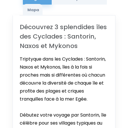
25 AGO - 3 SEP 2026
Mapa
Desde €1.114
26 AGO - 4 SEP 2026
Découvrez 3 splendides îles
Desde €1.114
des Cyclades : Santorin,
27 AGO - 5 SEP 2026
Naxos et Mykonos
Desde €1.109
Triptyque dans les Cyclades : Santorin,
28 AGO - 6 SEP 2026
Naxos et Mykonos, îles à la fois si
Desde €1.104
proches mais si différentes où chacun
29 AGO - 7 SEP 2026
découvre la diversité de chaque île et
Desde €1.098
profite des plages et criques
tranquilles face à la mer Egée.
30 AGO - 8 SEP 2026
Desde €1.093
Débutez votre voyage par Santorin, île
31 AGO - 9 SEP 2026
célèbre pour ses villages typiques au
Desde €1.088