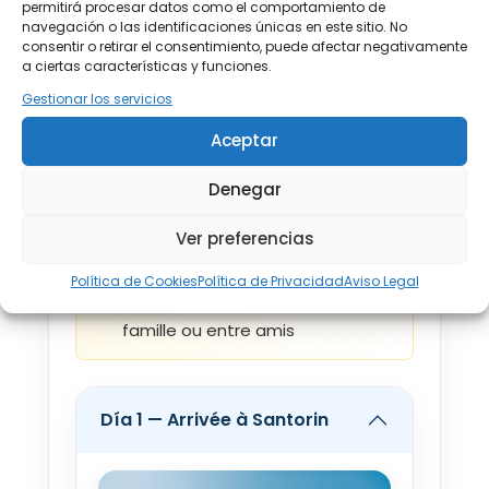
permitirá procesar datos como el comportamiento de
Desde €1.034
navegación o las identificaciones únicas en este sitio. No
Découverte des Cyclades plongé
consentir o retirar el consentimiento, puede afectar negativamente
dans le rêve insulaire
8 SEP - 17 SEP 2026
a ciertas características y funciones.
méditerranéen,
Desde €1.018
Gestionar los servicios
9 SEP - 18 SEP 2026
Aceptar
3 îles pour allier culture;
Desde €1.002
paysages idylliques et
Denegar
gastronomie,
10 SEP - 19 SEP 2026
Desde €1.002
Ver preferencias
Idéal pour une semaine de
11 SEP - 20 SEP 2026
Política de Cookies
Política de Privacidad
Aviso Legal
Desde €1.002
découverte en amoureux en
famille ou entre amis
12 SEP - 21 SEP 2026
Desde €1.002
Día 1 — Arrivée à Santorin
13 SEP - 22 SEP 2026
Desde €1.002