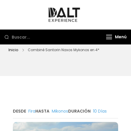
Dalt Experience
Mayorista de viajes
Menú
Inicio
Combiné Santorin Naxos Mykonos en 4*
DESDE
Fira
HASTA
Mikonos
DURACIÓN
10 Días