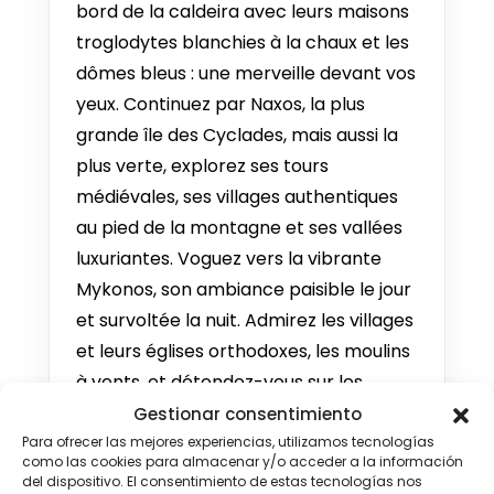
bord de la caldeira avec leurs maisons
1 SEP - 10 SEP 2026
troglodytes blanchies à la chaux et les
Desde €1.082
dômes bleus : une merveille devant vos
yeux. Continuez par Naxos, la plus
2 SEP - 11 SEP 2026
grande île des Cyclades, mais aussi la
Desde €1.082
plus verte, explorez ses tours
3 SEP - 12 SEP 2026
médiévales, ses villages authentiques
Desde €1.071
au pied de la montagne et ses vallées
luxuriantes. Voguez vers la vibrante
4 SEP - 13 SEP 2026
Desde €1.061
Mykonos, son ambiance paisible le jour
et survoltée la nuit. Admirez les villages
5 SEP - 14 SEP 2026
et leurs églises orthodoxes, les moulins
Desde €1.050
à vents, et détendez-vous sur les
6 SEP - 15 SEP 2026
plages animées le jour et la nuit.
Gestionar consentimiento
Desde €1.050
Para ofrecer las mejores experiencias, utilizamos tecnologías
como las cookies para almacenar y/o acceder a la información
DESTACADOS
del dispositivo. El consentimiento de estas tecnologías nos
7 SEP - 16 SEP 2026