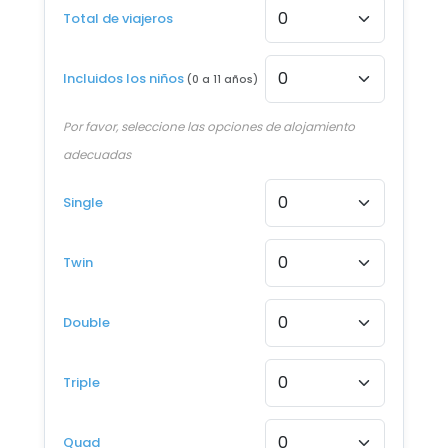
Total de viajeros
12 AGO - 21 AGO 2026
Desde €1.326
Incluidos los niños
(0 a 11 años)
13 AGO - 22 AGO 2026
Desde €1.321
Por favor, seleccione las opciones de alojamiento
adecuadas
14 AGO - 23 AGO 2026
Desde €1.316
Single
15 AGO - 24 AGO 2026
Desde €1.305
Twin
16 AGO - 25 AGO 2026
Double
Desde €1.275
17 AGO - 26 AGO 2026
Triple
Desde €1.245
18 AGO - 27 AGO 2026
Quad