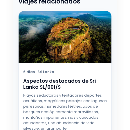
Viajes relacionados
4 OCT - 13 OCT 2026
Desde €751
5 OCT - 14 OCT 2026
Desde €746
6 OCT - 15 OCT 2026
Desde €746
6 días · Sri Lanka
Aspectos destacados de Sri
Lanka SL/001/S
Playas seductoras y tentadores deportes
acuáticos, magníficos paisajes con lagunas
perezosas, humedales fértiles, tipos de
bosques ecológicamente maravillosos,
montañas imponentes, ríos y cascadas
abundantes, una abundancia de vida
silvestre, en gran parte…