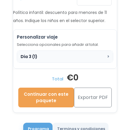
Desde €1.225
Política infantil: descuento para menores de 11
19 AGO - 28 AGO 2026
años. Indique los niños en el selector superior.
Desde €1.222
Personalizar viaje
20 AGO - 29 AGO 2026
Desde €1.208
Selecciona opcionales para añadir al total.
Día 3 (1)
21 AGO - 30 AGO 2026
Desde €1.178
€0
22 AGO - 31 AGO 2026
Total
Desde €1.148
Continuar con este
23 AGO - 1 SEP 2026
Exportar PDF
paquete
Desde €1.128
24 AGO - 2 SEP 2026
Desde €1.114
Programa
Terminos y condiciones