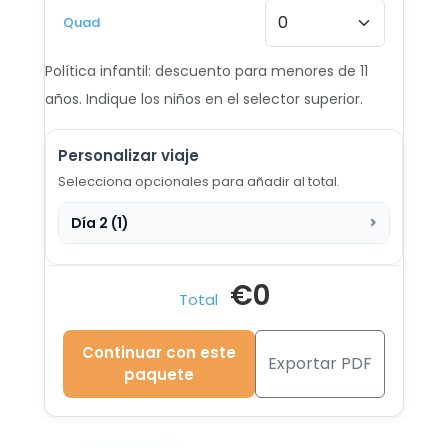
18 AGO - 28 AGO 2026
Quad
Desde €1.006
Política infantil: descuento para menores de 11
19 AGO - 29 AGO 2026
años. Indique los niños en el selector superior.
Desde €988
Personalizar viaje
20 AGO - 30 AGO 2026
Desde €959
Selecciona opcionales para añadir al total.
Día 2 (1)
21 AGO - 31 AGO 2026
Desde €956
€0
22 AGO - 1 SEP 2026
Total
Desde €944
Continuar con este
23 AGO - 2 SEP 2026
Exportar PDF
paquete
Desde €941
30 AGO - 9 SEP 2026
Desde €1.025