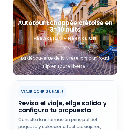
Autotour Echappée crétoise en
3* 10 nuits
HÉRAKLION - HÉRAKLION
2026
La découverte de la Crète lors d’un road
trip en toute liberté !
VIAJE CONFIGURABLE
Revisa el viaje, elige salida y
configura tu propuesta
Consulta la información principal del
paquete y selecciona fechas, viajeros,