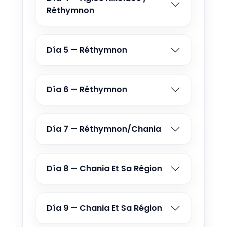
3 OCT - 13 OCT 2026
Réthymnon
Desde €605
4 OCT - 14 OCT 2026
Día 5 — Réthymnon
Desde €605
5 OCT - 15 OCT 2026
Desde €605
Día 6 — Réthymnon
6 OCT - 16 OCT 2026
Desde €605
Día 7 — Réthymnon/Chania
7 OCT - 17 OCT 2026
Desde €592
Día 8 — Chania Et Sa Région
8 OCT - 18 OCT 2026
Desde €592
Día 9 — Chania Et Sa Région
9 OCT - 19 OCT 2026
Desde €592