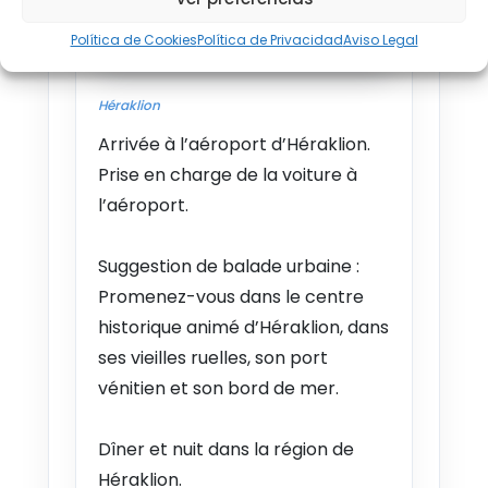
Política de Cookies
Política de Privacidad
Aviso Legal
20 SEP - 30 SEP 2026
Desde €747
Héraklion
21 SEP - 1 OCT 2026
Desde €746
Arrivée à l’aéroport d’Héraklion.
Prise en charge de la voiture à
22 SEP - 2 OCT 2026
l’aéroport.
Desde €737
23 SEP - 3 OCT 2026
Suggestion de balade urbaine :
Desde €718
Promenez-vous dans le centre
historique animé d’Héraklion, dans
24 SEP - 4 OCT 2026
ses vieilles ruelles, son port
Desde €699
vénitien et son bord de mer.
25 SEP - 5 OCT 2026
Desde €680
Dîner et nuit dans la région de
Héraklion.
26 SEP - 6 OCT 2026