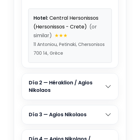
Desde €680
Hotel:
Central Hersonissos
27 SEP - 7 OCT 2026
Desde €669
(Hersonissos - Crete)
(or
similar)
★★★
28 SEP - 8 OCT 2026
11 Antoniou, Petinaki, Chersonisos
Desde €647
700 14, Grèce
29 SEP - 9 OCT 2026
Desde €647
30 SEP - 10 OCT 2026
Día 2 — Héraklion / Agios
Desde €647
Nikolaos
1 OCT - 11 OCT 2026
Desde €616
Día 3 — Agios Nikolaos
2 OCT - 12 OCT 2026
Desde €610
Día 4 — Agios Nikolaos /