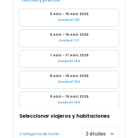
Fechas y precios
5 AGO - 15 AGO 2026
Desde €1.100
6 AGO - 16 AGO 2026
Desde €1.117
7 AGO - 17 AGO 2026
Desde €1.144
8 AGO - 18 AGO 2026
Desde €1.154
9 AGO - 19 AGO 2026
Desde €1.144
Seleccionar viajeros y habitaciones
10 AGO - 20 AGO 2026
Desde €1.133
Categoría de hotel
11 AGO - 21 AGO 2026