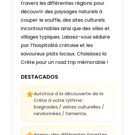
travers les différentes régions pour
Desde €993
découvrir des paysages naturels à
7 SEP - 17 SEP 2026
couper le souffle, des sites culturels
Desde €961
incontournables ainsi que des villes et
villages typiques. Laissez-vous séduire
8 SEP - 18 SEP 2026
par l’hospitalité crétoise et les
Desde €923
savoureux plats locaux. Choisissez la
9 SEP - 19 SEP 2026
Crète pour un road trip mémorable !
Desde €880
DESTACADOS
10 SEP - 20 SEP 2026
Desde €880
Autotour à la découverte de la
Crète à votre rythme :
11 SEP - 21 SEP 2026
Desde €880
baignades / visites culturelles /
randonnées / farniente,
12 SEP - 22 SEP 2026
Desde €880
Aperçu des différentes facettes