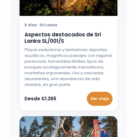
Desde €581
17 OCT - 27 OCT 2026
Desde €581
6 días · Sri Lanka
Aspectos destacados de Sri
18 OCT - 28 OCT 2026
Lanka SL/001/S
Desde €590
Playas seductoras y tentadores deportes
acuáticos, magníficos paisajes con lagunas
19 OCT - 29 OCT 2026
perezosas, humedales fértiles, tipos de
Desde €597
bosques ecológicamente maravillosos,
montañas imponentes, ríos y cascadas
20 OCT - 30 OCT 2026
abundantes, una abundancia de vida
silvestre, en gran parte…
Desde €606
Desde €1.265
Ver viaje
21 OCT - 31 OCT 2026
Desde €606
22 OCT - 1 NOV 2026
Desde €606