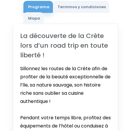
Programa
Terminos y condiciones
31 AGO - 10 SEP 2026
Mapa
Desde €1.020
1 SEP - 11 SEP 2026
La découverte de la Crète
Desde €1.020
lors d’un road trip en toute
2 SEP - 12 SEP 2026
liberté !
Desde €1.014
Sillonnez les routes de la Crète afin de
3 SEP - 13 SEP 2026
profiter de la beauté exceptionnelle de
Desde €1.009
l’île, sa nature sauvage, son histoire
4 SEP - 14 SEP 2026
riche sans oublier sa cuisine
Desde €993
authentique !
5 SEP - 15 SEP 2026
Desde €988
Pendant votre temps libre, profitez des
équipements de l’hôtel ou conduisez à
6 SEP - 16 SEP 2026