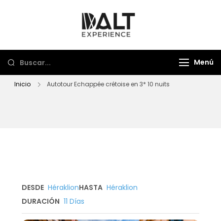
Dalt Experience
Mayorista de viajes
Menú
Inicio
Autotour Echappée crétoise en 3* 10 nuits
DESDE
Héraklion
HASTA
Héraklion
DURACIÓN
11 Días