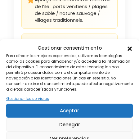
13 SEP - 23 SEP 2026
de l’île : ports vénitiens / plages
Desde €870
de sable / nature sauvage /
villages traditionnels,
14 SEP - 24 SEP 2026
Desde €869
Road trip idéal pour les
15 SEP - 25 SEP 2026
Gestionar consentimiento
voyageurs en quête
Desde €868
d’authenticité
Para ofrecer las mejores experiencias, utilizamos tecnologías
como las cookies para almacenar y/o acceder a la información
del dispositivo. El consentimiento de estas tecnologías nos
16 SEP - 26 SEP 2026
permitirá procesar datos como el comportamiento de
Desde €799
navegación o las identificaciones únicas en este sitio. No
Día 1 — Arrivée à Héraklion
consentir o retirar el consentimiento, puede afectar negativamente
17 SEP - 27 SEP 2026
a ciertas características y funciones.
Desde €782
Gestionar los servicios
18 SEP - 28 SEP 2026
Aceptar
Desde €765
Denegar
19 SEP - 29 SEP 2026
Desde €748
Ver preferencias