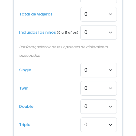
Desde €1.111
Total de viajeros
12 AGO - 22 AGO 2026
Desde €1.100
Incluidos los niños
(0 a 11 años)
13 AGO - 23 AGO 2026
Desde €1.063
Por favor, seleccione las opciones de alojamiento
adecuadas
14 AGO - 24 AGO 2026
Desde €1.063
Single
15 AGO - 25 AGO 2026
Desde €1.061
Twin
16 AGO - 26 AGO 2026
Double
Desde €1.048
17 AGO - 27 AGO 2026
Triple
Desde €1.035