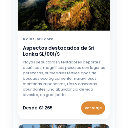
21 SEP - 28 SEP 2026
Desde €885
22 SEP - 29 SEP 2026
Desde €785
6 días · Sri Lanka
Aspectos destacados de Sri
23 SEP - 30 SEP 2026
Desde €785
Lanka SL/001/S
Playas seductoras y tentadores deportes
24 SEP - 1 OCT 2026
acuáticos, magníficos paisajes con lagunas
Desde €785
perezosas, humedales fértiles, tipos de
bosques ecológicamente maravillosos,
montañas imponentes, ríos y cascadas
25 SEP - 2 OCT 2026
abundantes, una abundancia de vida
Desde €785
silvestre, en gran parte…
26 SEP - 3 OCT 2026
Desde €1.265
Ver viaje
Desde €785
27 SEP - 4 OCT 2026