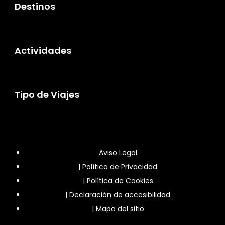
Destinos
18 OCT - 25 OCT 2026
Desde €699
Actividades
19 OCT - 26 OCT 2026
Desde €699
20 OCT - 27 OCT 2026
Tipo de Viajes
Desde €699
21 OCT - 28 OCT 2026
Desde €699
Aviso Legal
22 OCT - 29 OCT 2026
|
Política de Privacidad
Desde €699
|
Política de Cookies
23 OCT - 30 OCT 2026
|
Declaración de accesibilidad
Desde €699
|
Mapa del sitio