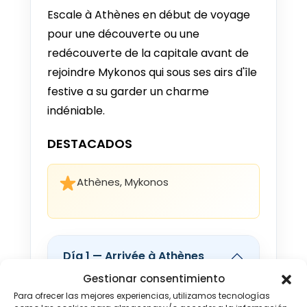
25 AGO - 1 SEP 2026
Escale à Athènes en début de voyage
Desde €1.080
pour une découverte ou une
redécouverte de la capitale avant de
26 AGO - 2 SEP 2026
Desde €1.080
rejoindre Mykonos qui sous ses airs d'île
festive a su garder un charme
27 AGO - 3 SEP 2026
indéniable.
Desde €1.080
DESTACADOS
28 AGO - 4 SEP 2026
Desde €1.080
Athènes, Mykonos
29 AGO - 5 SEP 2026
Desde €1.080
30 AGO - 6 SEP 2026
Desde €1.080
Día 1 — Arrivée à Athènes
Gestionar consentimiento
31 AGO - 7 SEP 2026
Para ofrecer las mejores experiencias, utilizamos tecnologías
Desde €1.080