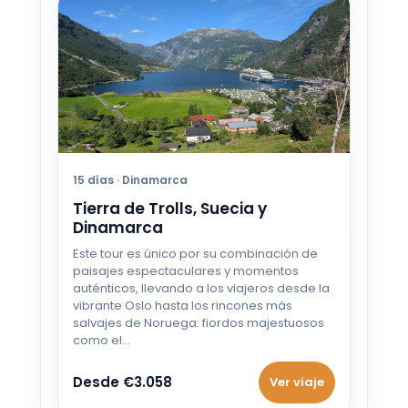
4 OCT - 11 OCT 2026
Desde €699
5 OCT - 12 OCT 2026
Desde €699
6 OCT - 13 OCT 2026
Desde €699
15 días · Dinamarca
7 OCT - 14 OCT 2026
Tierra de Trolls, Suecia y
Desde €699
Dinamarca
8 OCT - 15 OCT 2026
Este tour es único por su combinación de
Desde €699
paisajes espectaculares y momentos
auténticos, llevando a los viajeros desde la
vibrante Oslo hasta los rincones más
9 OCT - 16 OCT 2026
salvajes de Noruega: fiordos majestuosos
Desde €699
como el…
10 OCT - 17 OCT 2026
Desde €3.058
Ver viaje
Desde €699