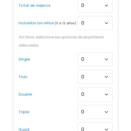
Total de viajeros
12 AGO - 19 AGO 2026
Desde €1.080
Incluidos los niños
(0 a 12 años)
13 AGO - 20 AGO 2026
Desde €1.080
Por favor, seleccione las opciones de alojamiento
adecuadas
14 AGO - 21 AGO 2026
Desde €1.080
Single
15 AGO - 22 AGO 2026
Desde €1.080
Twin
16 AGO - 23 AGO 2026
Double
Desde €1.080
17 AGO - 24 AGO 2026
Triple
Desde €1.080
18 AGO - 25 AGO 2026
Quad