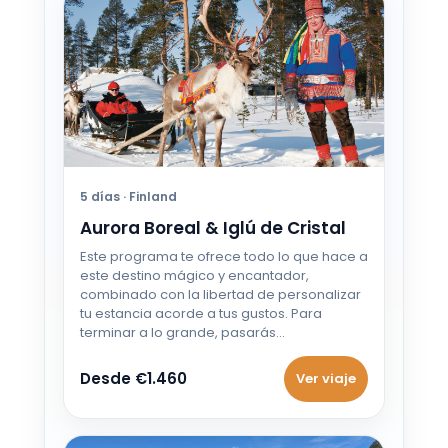
Desde €785
28 SEP - 5 OCT 2026
Desde €785
29 SEP - 6 OCT 2026
Desde €785
30 SEP - 7 OCT 2026
5 días · Finland
Desde €785
Aurora Boreal & Iglú de Cristal
1 OCT - 8 OCT 2026
Este programa te ofrece todo lo que hace a
Desde €699
este destino mágico y encantador,
combinado con la libertad de personalizar
tu estancia acorde a tus gustos. Para
2 OCT - 9 OCT 2026
terminar a lo grande, pasarás…
Desde €699
Desde €1.460
Ver viaje
3 OCT - 10 OCT 2026
Desde €699