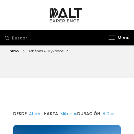
Dalt Experience
Mayorista de viajes
Menú
Inicio
Athènes & Mykonos 3*
DESDE
Athens
HASTA
Mikonos
DURACIÓN
8 Días