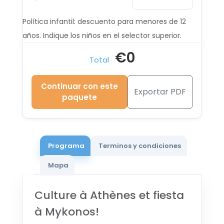
Desde €1.080
Política infantil: descuento para menores de 12
19 AGO - 26 AGO 2026
años. Indique los niños en el selector superior.
Desde €1.080
€0
Total
20 AGO - 27 AGO 2026
Desde €1.080
Continuar con este
Exportar PDF
paquete
21 AGO - 28 AGO 2026
Desde €1.080
22 AGO - 29 AGO 2026
Desde €1.080
Programa
Terminos y condiciones
23 AGO - 30 AGO 2026
Mapa
Desde €1.080
Culture à Athènes et fiesta
24 AGO - 31 AGO 2026
Desde €1.080
à Mykonos!