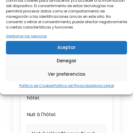
como las cookies para almacenar y/o acceder a la información
del dispositivo. El consentimiento de estas tecnologías nos
1 SEP - 8 SEP 2026
permitirá procesar datos como el comportamiento de
Desde €885
navegación o las identificaciones únicas en este sitio. No
consentir o retirar el consentimiento, puede afectar negativamente
a ciertas características y funciones.
2 SEP - 9 SEP 2026
Gestionar los servicios
Desde €885
Aceptar
3 SEP - 10 SEP 2026
Desde €885
Denegar
Athens, Acropolis Of Athens, Parthenon
4 SEP - 11 SEP 2026
Bienvenue à Athènes ! À votre
Ver preferencias
Desde €885
arrivée, rendez-vous avec votre
Política de Cookies
Política de Privacidad
Aviso Legal
chauffeur et transfert à votre
5 SEP - 12 SEP 2026
Desde €885
hôtel.
6 SEP - 13 SEP 2026
Nuit à l'hôtel.
Desde €885
7 SEP - 14 SEP 2026