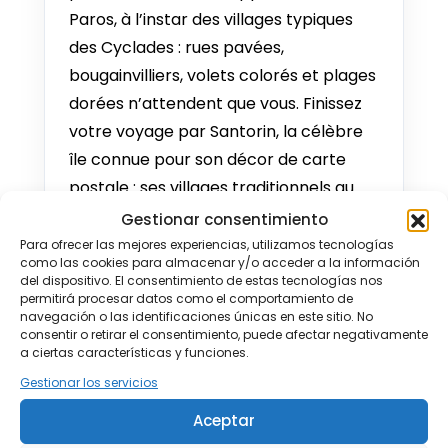
Desde €1.124
Paros, à l’instar des villages typiques
des Cyclades : rues pavées,
8 SEP - 18 SEP 2026
bougainvilliers, volets colorés et plages
Desde €1.110
dorées n’attendent que vous. Finissez
9 SEP - 19 SEP 2026
votre voyage par Santorin, la célèbre
Desde €1.098
île connue pour son décor de carte
postale : ses villages traditionnels au
10 SEP - 20 SEP 2026
Desde €1.100
bord de la caldeira avec leurs maisons
Gestionar consentimiento
troglodytes blanchies à la chaux et les
Para ofrecer las mejores experiencias, utilizamos tecnologías
11 SEP - 21 SEP 2026
como las cookies para almacenar y/o acceder a la información
dômes bleus qui émergent ici et là.
Desde €1.100
del dispositivo. El consentimiento de estas tecnologías nos
permitirá procesar datos como el comportamiento de
DESTACADOS
navegación o las identificaciones únicas en este sitio. No
12 SEP - 22 SEP 2026
consentir o retirar el consentimiento, puede afectar negativamente
Desde €1.100
a ciertas características y funciones.
Soyez prêt à remonter le temps
Gestionar los servicios
13 SEP - 23 SEP 2026
et visiter Athènes l’une des plus
Desde €1.077
anciennes villes du monde,
Aceptar