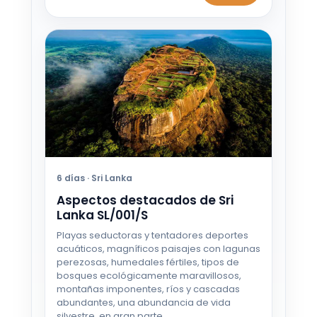
6 días · Sri Lanka
Aspectos destacados de Sri
Lanka SL/001/S
Playas seductoras y tentadores deportes
acuáticos, magníficos paisajes con lagunas
perezosas, humedales fértiles, tipos de
bosques ecológicamente maravillosos,
montañas imponentes, ríos y cascadas
abundantes, una abundancia de vida
silvestre, en gran parte…