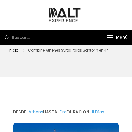
Dalt Experience
Mayorista de viajes
Menú
Inicio
Combiné Athènes Syros Paros Santorin en 4*
DESDE
Athens
HASTA
Fira
DURACIÓN
11 Días