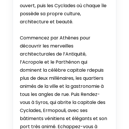
ouvert, puis les Cyclades où chaque île
1 SEP - 11 SEP 2026
possède sa propre culture,
Desde €1.175
architecture et beauté.
2 SEP - 12 SEP 2026
Desde €1.175
Commencez par Athènes pour
découvrir les merveilles
3 SEP - 13 SEP 2026
architecturales de l’Antiquité,
Desde €1.156
l’Acropole et le Parthénon qui
4 SEP - 14 SEP 2026
dominent la célèbre capitale rdepuis
Desde €1.138
plus de deux millénaires, les quartiers
animés de la ville et la gastronomie à
5 SEP - 15 SEP 2026
Desde €1.138
tous les angles de rue. Puis Rendez-
vous à Syros, qui abrite la capitale des
6 SEP - 16 SEP 2026
Cyclades, Ermopouli, avec ses
Desde €1.138
bâtiments vénitiens et élégants et son
port très animé. Echappez-vous à
7 SEP - 17 SEP 2026