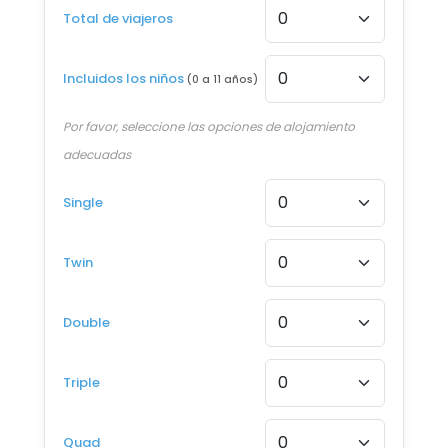
Total de viajeros
12 AGO - 22 AGO 2026
Desde €1.361
Incluidos los niños
(0 a 11 años)
13 AGO - 23 AGO 2026
Desde €1.350
Por favor, seleccione las opciones de alojamiento
adecuadas
14 AGO - 24 AGO 2026
Desde €1.334
Single
15 AGO - 25 AGO 2026
Desde €1.314
Twin
16 AGO - 26 AGO 2026
Double
Desde €1.311
17 AGO - 27 AGO 2026
Triple
Desde €1.308
18 AGO - 28 AGO 2026
Quad