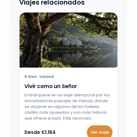
Viajes relacionados
11 OCT - 21 OCT 2026
Desde €983
12 OCT - 22 OCT 2026
Desde €983
13 OCT - 23 OCT 2026
Desde €983
14 OCT - 24 OCT 2026
Desde €983
8 días · Ireland
Vivir como un Señor
Embárquese en un viaje atemporal por los
encantadores paisajes de Irlanda, donde
se alojaran en algunos de los hoteles
castillo más opulentos y con más historia
que ofrece el país. Este recorrido…
Desde €1.164
Ver viaje