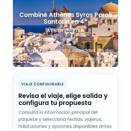
Combiné Athènes Syros Paros
Santorin en 4*
ATHENS - FIRA
2026
Découvrez Athènes et 3 splendides îles des
Cyclades : Syros, Paros et Santorin
VIAJE CONFIGURABLE
Revisa el viaje, elige salida y
configura tu propuesta
Consulta la información principal del
paquete y selecciona fechas, viajeros,
habitaciones y opciones disponibles antes