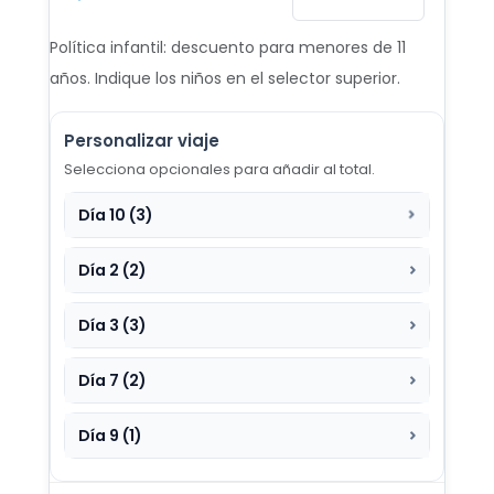
Desde €1.305
Política infantil: descuento para menores de 11
19 AGO - 29 AGO 2026
años. Indique los niños en el selector superior.
Desde €1.284
Personalizar viaje
20 AGO - 30 AGO 2026
Desde €1.273
Selecciona opcionales para añadir al total.
Día 10 (3)
21 AGO - 31 AGO 2026
Desde €1.274
Día 2 (2)
22 AGO - 1 SEP 2026
Desde €1.252
Día 3 (3)
23 AGO - 2 SEP 2026
Día 7 (2)
Desde €1.244
Día 9 (1)
24 AGO - 3 SEP 2026
Desde €1.227