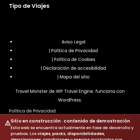
Tipo de Viajes
Aviso Legal
|
Política de Privacidad
|
Política de Cookies
|
Declaración de accesibilidad
|
Mapa del sitio
Travel Monster de
WP Travel Engine.
funciona con
WordPress
.
Política de Privacidad
Sitio en construcción · contenido de demostración
Esta web se encuentra actualmente en fase de desarrollo y
pruebas. Los
viajes
,
packs
,
disponibilidades
,
descripciones
,
condiciones
y
precios
mostrados son