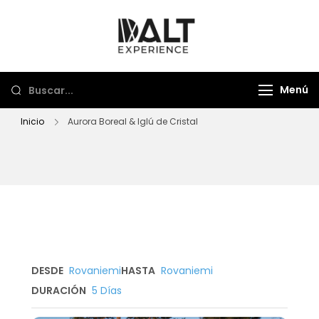
Dalt Experience
Mayorista de viajes
Menú
Inicio
Aurora Boreal & Iglú de Cristal
DESDE
Rovaniemi
HASTA
Rovaniemi
DURACIÓN
5 Días