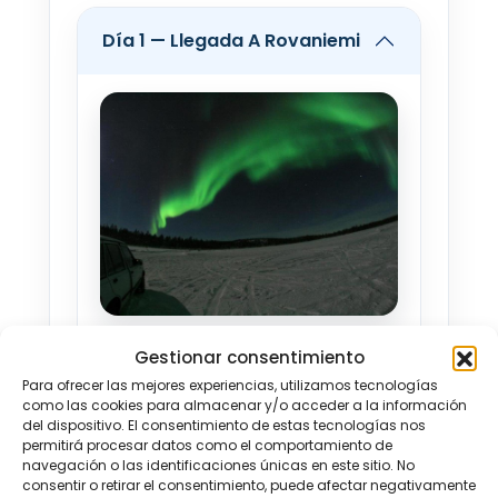
Día 1 — Llegada A Rovaniemi
Bienvenidos a Finlandia, la tierra
Gestionar consentimiento
de los mil lagos. Llegada a
Para ofrecer las mejores experiencias, utilizamos tecnologías
como las cookies para almacenar y/o acceder a la información
Rovaniemi, la capital de la Laponia
del dispositivo. El consentimiento de estas tecnologías nos
permitirá procesar datos como el comportamiento de
finlandesa. Laponia es lo más
navegación o las identificaciones únicas en este sitio. No
cercano a la realidad para
consentir o retirar el consentimiento, puede afectar negativamente