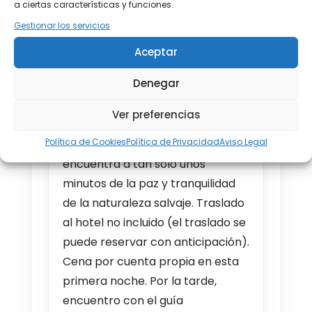
a ciertas características y funciones.
quienes sueñan con un auténtico
Gestionar los servicios
paraíso invernal. Los contrastes
son un elemento clave de su
Aceptar
atractivo, donde la luz del sol
Denegar
durante las 24 horas en verano
sustituye a los mágicos y helados
Ver preferencias
días de invierno. El bullicio de las
Política de Cookies
Política de Privacidad
Aviso Legal
ciudades y estaciones de esquí se
encuentra a tan solo unos
minutos de la paz y tranquilidad
de la naturaleza salvaje. Traslado
al hotel no incluido (el traslado se
puede reservar con anticipación).
Cena por cuenta propia en esta
primera noche. Por la tarde,
encuentro con el guía