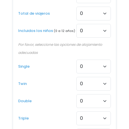
Desde €1.460
Total de viajeros
17 FEB - 21 FEB 2027
Desde €1.460
Incluidos los niños
(0 a 12 años)
24 FEB - 28 FEB 2027
Desde €1.460
Por favor, seleccione las opciones de alojamiento
adecuadas
3 MAR - 7 MAR 2027
Desde €1.460
Single
Twin
Double
Triple