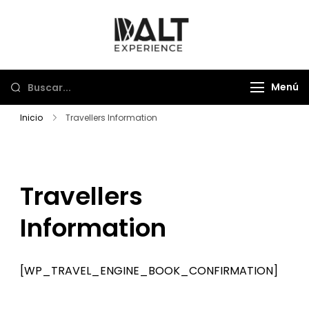
Saltar
al
Dalt Experience
Mayorista de viajes
contenido
Menú
Inicio
Travellers Information
Travellers
Information
[WP_TRAVEL_ENGINE_BOOK_CONFIRMATION]