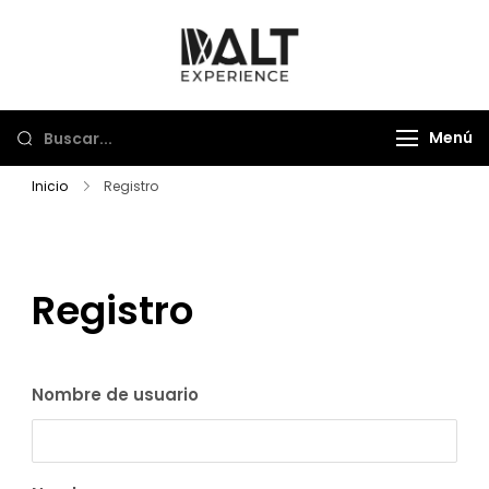
Saltar
al
Dalt Experience
Mayorista de viajes
contenido
Menú
Inicio
Registro
Registro
Nombre de usuario