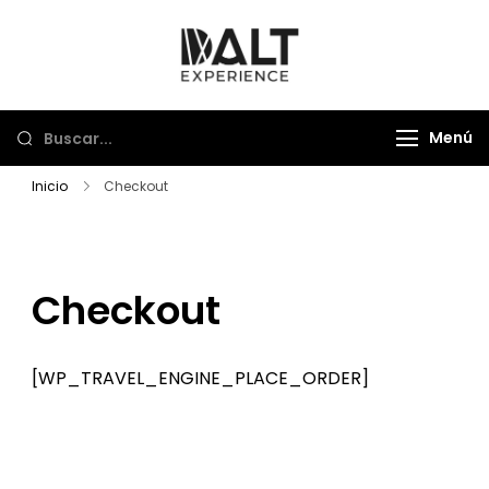
Saltar
al
Dalt Experience
Mayorista de viajes
contenido
Menú
Inicio
Checkout
Checkout
[WP_TRAVEL_ENGINE_PLACE_ORDER]