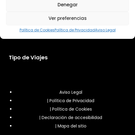
Destinos
Denegar
Ver preferencias
Actividades
Política de Cookies
Política de Privacidad
Aviso Legal
Tipo de Viajes
Aviso Legal
|
Política de Privacidad
|
Política de Cookies
|
Declaración de accesibilidad
|
Mapa del sitio